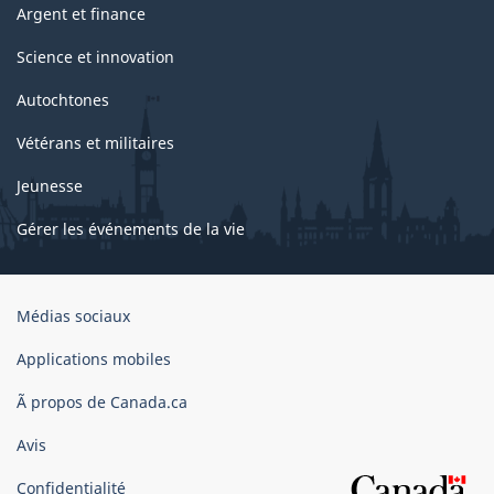
Argent et finance
Science et innovation
Autochtones
Vétérans et militaires
Jeunesse
Gérer les événements de la vie
Organisation
Médias sociaux
du
gouvernement
Applications mobiles
du
Ã propos de Canada.ca
Canada
Avis
Confidentialité