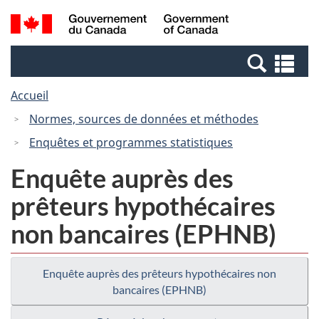
Passer
Passer
Recherche
/
au
à
et
Government
contenu
la
menus
of
Re
principal
version
Canada
et
HTML
Accueil
me
simplifiée
Normes, sources de données et méthodes
Enquêtes et programmes statistiques
Enquête auprès des
prêteurs hypothécaires
non bancaires (EPHNB)
Enquête auprès des prêteurs hypothécaires non
bancaires (EPHNB)