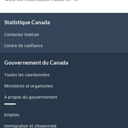
À
Statistique Canada
propos
de
Contactez StatCan
ce
site
Centre de confiance
Gouvernement du Canada
Toutes les coordonnées
Ministères et organismes
À propos du gouvernement
Thèmes
Emplois
et
sujets
Immigration et citoyenneté