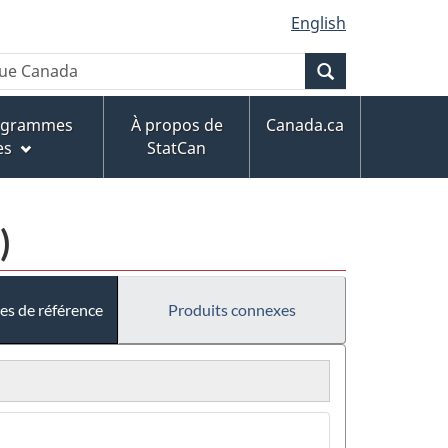
English
Recherche
rogrammes
À propos de
Canada.ca
es
StatCan
)
es de référence
Produits connexes