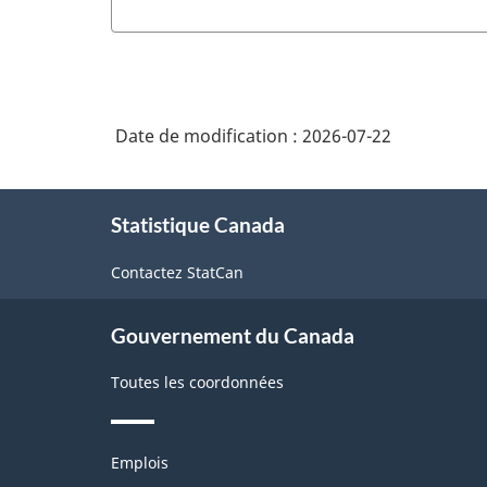
Date de modification :
2026-07-22
À
Statistique Canada
propos
de
Contactez StatCan
ce
site
Gouvernement du Canada
Toutes les coordonnées
Thèmes
Emplois
et