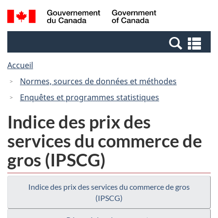
Passer
Passer
Recherche
/
au
à
et
Government
contenu
la
menus
of
Re
principal
version
Canada
et
HTML
Accueil
me
simplifiée
Normes, sources de données et méthodes
Enquêtes et programmes statistiques
Indice des prix des
services du commerce de
gros (IPSCG)
Indice des prix des services du commerce de gros
(IPSCG)