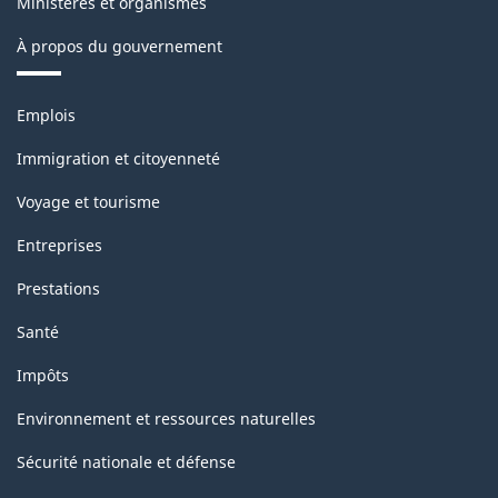
Ministères et organismes
À propos du gouvernement
Thèmes
Emplois
et
sujets
Immigration et citoyenneté
Voyage et tourisme
Entreprises
Prestations
Santé
Impôts
Environnement et ressources naturelles
Sécurité nationale et défense