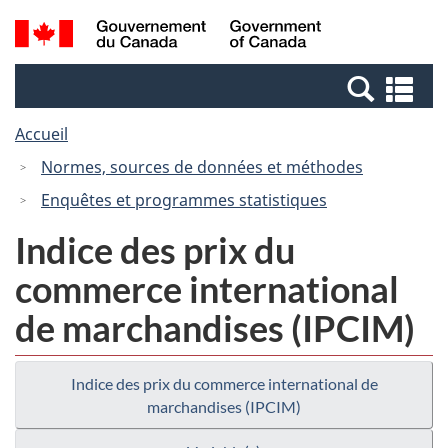
Passer
Passer
Recherche
/
au
à
et
Government
contenu
la
menus
of
Re
principal
version
Canada
et
HTML
Accueil
me
simplifiée
Normes, sources de données et méthodes
Enquêtes et programmes statistiques
Indice des prix du
commerce international
de marchandises (IPCIM)
Indice des prix du commerce international de
marchandises (IPCIM)