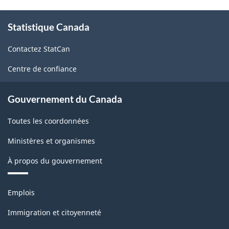
À
Statistique Canada
propos
de
Contactez StatCan
ce
site
Centre de confiance
Gouvernement du Canada
Toutes les coordonnées
Ministères et organismes
À propos du gouvernement
Thèmes
Emplois
et
sujets
Immigration et citoyenneté