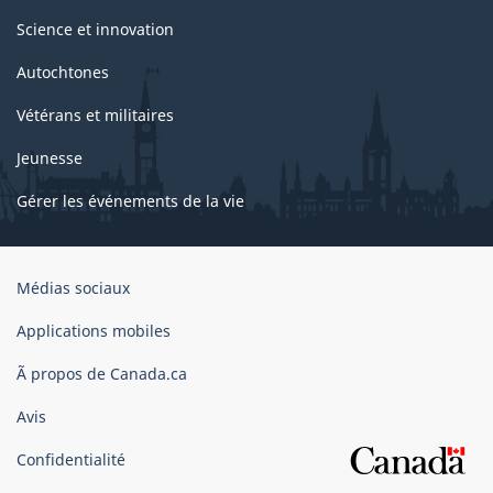
Science et innovation
Autochtones
Vétérans et militaires
Jeunesse
Gérer les événements de la vie
Organisation
Médias sociaux
du
gouvernement
Applications mobiles
du
Ã propos de Canada.ca
Canada
Avis
Confidentialité