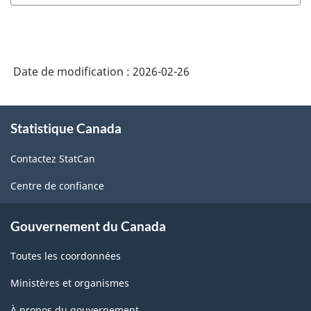
Date de modification :
2026-02-26
À
Statistique Canada
propos
de
Contactez StatCan
ce
site
Centre de confiance
Gouvernement du Canada
Toutes les coordonnées
Ministères et organismes
À propos du gouvernement