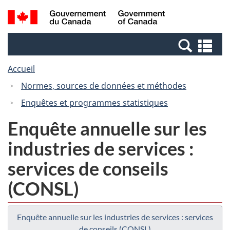
Passer
Passer
Recherche
/
au
à
et
Government
contenu
la
menus
of
Re
principal
version
Canada
et
HTML
Accueil
me
simplifiée
Normes, sources de données et méthodes
Enquêtes et programmes statistiques
Enquête annuelle sur les
industries de services :
services de conseils
(CONSL)
Enquête annuelle sur les industries de services : services
de conseils (CONSL)