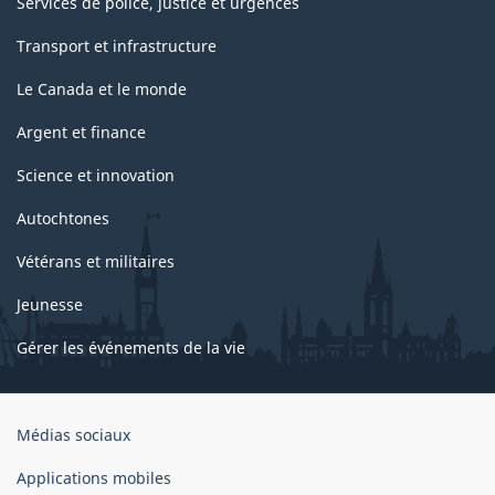
Services de police, justice et urgences
Transport et infrastructure
Le Canada et le monde
Argent et finance
Science et innovation
Autochtones
Vétérans et militaires
Jeunesse
Gérer les événements de la vie
Organisation
Médias sociaux
du
gouvernement
Applications mobiles