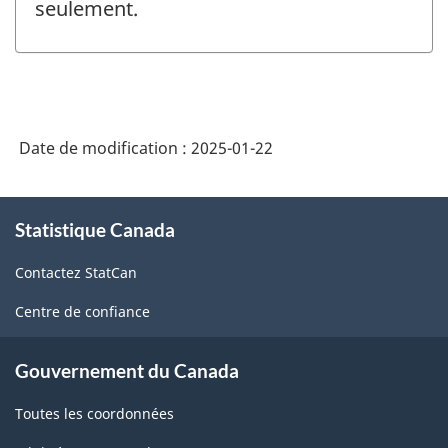
seulement.
Date de modification :
2025-01-22
À
Statistique Canada
propos
de
Contactez StatCan
ce
site
Centre de confiance
Gouvernement du Canada
Toutes les coordonnées