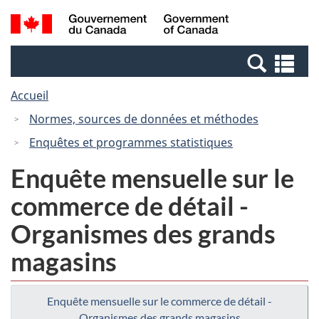
Passer
Passer
Recherche
/
au
à
et
Government
contenu
la
menus
of
Re
principal
version
Canada
et
HTML
Accueil
me
simplifiée
Normes, sources de données et méthodes
Enquêtes et programmes statistiques
Enquête mensuelle sur le
commerce de détail -
Organismes des grands
magasins
Enquête mensuelle sur le commerce de détail -
Organismes des grands magasins