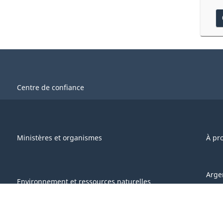
Centre de confiance
Ministères et organismes
À pr
Arge
Environnement et ressources naturelles
Scie
Sécurité nationale et défense
Auto
Culture, histoire et sport