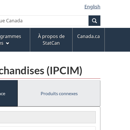
English
Recherche
rogrammes
À propos de
Canada.ca
es
StatCan
rchandises (IPCIM)
nce
Produits connexes