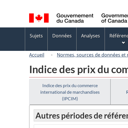
Sélection
de
la
langue
Menus
Sujets
Données
Analyses
Référen
des
sujets
Accueil
Normes, sources de données et
Indice des prix du c
Indice des prix du commerce
international de marchandises
(IPCIM)
Autres périodes de référe