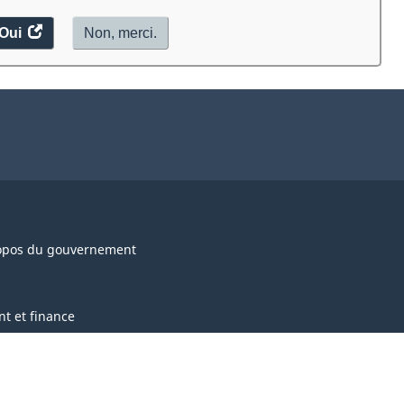
Oui
accéder
Non, merci.
au
sondage.
opos du gouvernement
nt et finance
nce et innovation
chtones