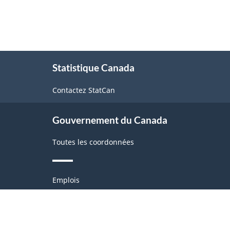
À
Statistique Canada
propos
de
Contactez StatCan
ce
site
Gouvernement du Canada
Toutes les coordonnées
Thèmes
Emplois
et
sujets
Immigration et citoyenneté
Voyage et tourisme