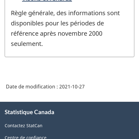
Règle générale, des informations sont
disponibles pour les périodes de
référence après novembre 2000
seulement.
Date de modification :
2021-10-27
À
Statistique Canada
propos
de
Contactez StatCan
ce
site
Centre de confiance