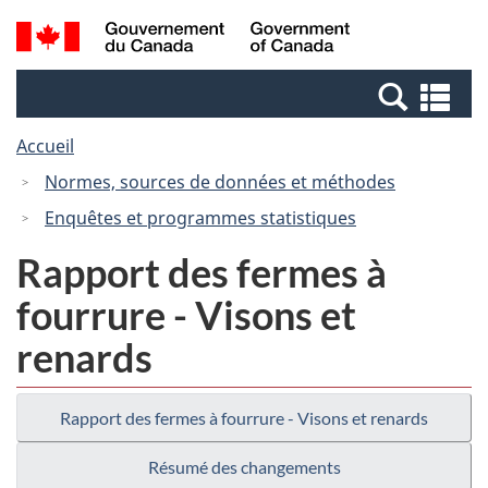
Passer
Passer
Recherche
/
au
à
et
Government
contenu
la
menus
of
Re
principal
version
Canada
et
HTML
Accueil
me
simplifiée
Normes, sources de données et méthodes
Enquêtes et programmes statistiques
Rapport des fermes à
fourrure - Visons et
renards
Rapport des fermes à fourrure - Visons et renards
Résumé des changements