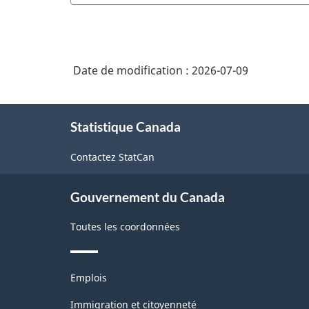
Date de modification :
2026-07-09
À
Statistique Canada
propos
de
Contactez StatCan
ce
site
Gouvernement du Canada
Toutes les coordonnées
Thèmes
Emplois
et
sujets
Immigration et citoyenneté