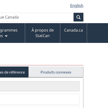
English
Recherche
rogrammes
À propos de
Canada.ca
es
StatCan
es de référence
Produits connexes