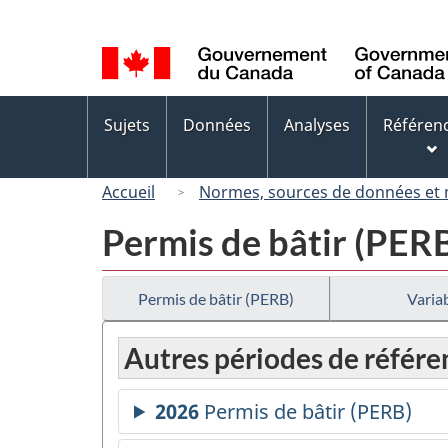
Sélection
de
la
langue
Menus
Sujets
Données
Analyses
Référen
des
sujets
Accueil
Normes, sources de données et
Permis de bâtir (PER
Permis de bâtir (PERB)
Variab
Autres périodes de référe