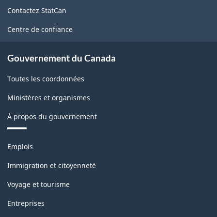
de
Contactez StatCan
ce
site
Centre de confiance
Gouvernement du Canada
Toutes les coordonnées
Ministères et organismes
À propos du gouvernement
Thèmes
Emplois
et
sujets
Immigration et citoyenneté
Voyage et tourisme
Entreprises