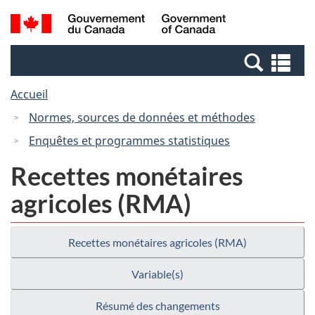
Passer
Passer
Recherche
/
au
à
et
Government
contenu
la
menus
of
Re
principal
version
Canada
et
HTML
Accueil
me
simplifiée
Normes, sources de données et méthodes
Enquêtes et programmes statistiques
Recettes monétaires
agricoles (RMA)
Recettes monétaires agricoles (RMA)
Variable(s)
Résumé des changements