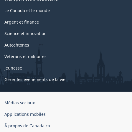
Le Canada et le monde
Argent et finance
Science et innovation
Autochtones
Vétérans et militaires
Jeunesse
Gérer les événements de la vie
Organisation
Médias sociaux
du
gouvernement
Applications mobiles
du
Ã propos de Canada.ca
Canada