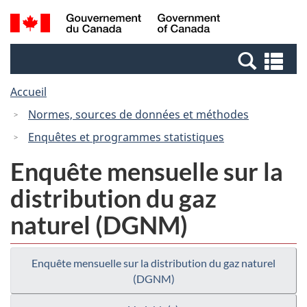
Passer
Passer
Recherche
/
au
à
et
Government
contenu
la
menus
of
Re
principal
version
Canada
et
HTML
Accueil
me
simplifiée
Normes, sources de données et méthodes
Enquêtes et programmes statistiques
Enquête mensuelle sur la
distribution du gaz
naturel (DGNM)
Enquête mensuelle sur la distribution du gaz naturel
(DGNM)