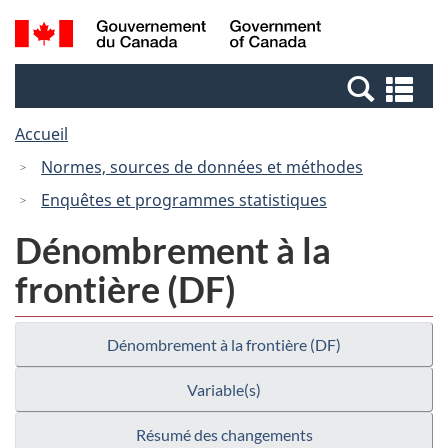
Passer
Passer
Recherche
/
au
à
et
Government
contenu
la
menus
of
Re
principal
version
Canada
et
HTML
Accueil
me
simplifiée
Normes, sources de données et méthodes
Enquêtes et programmes statistiques
Dénombrement à la
frontière (DF)
Dénombrement à la frontière (DF)
Variable(s)
Résumé des changements