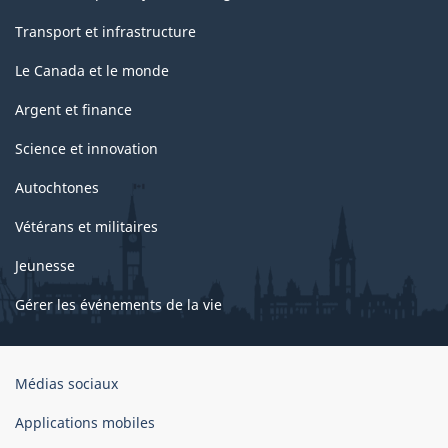
Transport et infrastructure
Le Canada et le monde
Argent et finance
Science et innovation
Autochtones
Vétérans et militaires
Jeunesse
Gérer les événements de la vie
Organisation
Médias sociaux
du
gouvernement
Applications mobiles
du