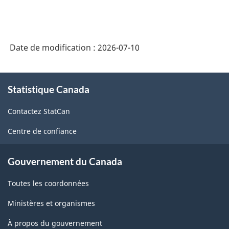
Date de modification :
2026-07-10
À
Statistique Canada
propos
de
Contactez StatCan
ce
site
Centre de confiance
Gouvernement du Canada
Toutes les coordonnées
Ministères et organismes
À propos du gouvernement