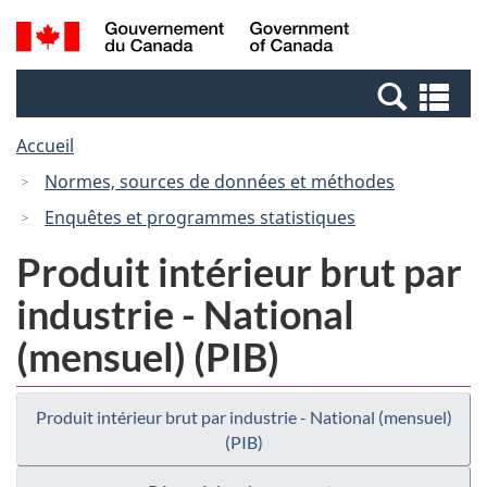
Passer
Passer
Recherche
/
au
à
et
Government
contenu
la
menus
of
Re
principal
version
Canada
et
HTML
Accueil
me
simplifiée
Normes, sources de données et méthodes
Enquêtes et programmes statistiques
Produit intérieur brut par
industrie - National
(mensuel) (PIB)
Produit intérieur brut par industrie - National (mensuel)
(PIB)