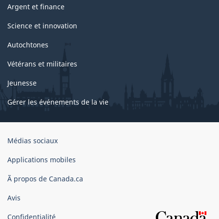
Argent et finance
Science et innovation
Autochtones
Vétérans et militaires
Jeunesse
Gérer les événements de la vie
Organisation
Médias sociaux
du
gouvernement
Applications mobiles
du
Ã propos de Canada.ca
Canada
Avis
Confidentialité