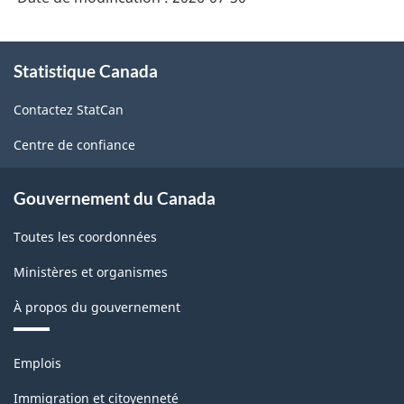
À
Statistique Canada
propos
de
Contactez StatCan
ce
site
Centre de confiance
Gouvernement du Canada
Toutes les coordonnées
Ministères et organismes
À propos du gouvernement
Thèmes
Emplois
et
sujets
Immigration et citoyenneté