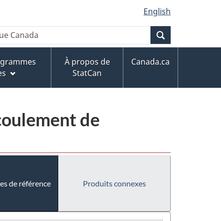
English
Recherche
rogrammes
À propos de
Canada.ca
es
StatCan
écoulement de
es de référence
Produits connexes