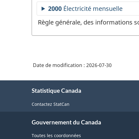
Règle générale, des informations s
Date de modification :
2026-07-30
À
Statistique Canada
propos
de
Contactez StatCan
ce
site
Gouvernement du Canada
Toutes les coordonnées