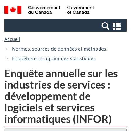
Passer
Passer
Recherche
/
au
à
et
Government
contenu
la
menus
of
Re
principal
version
Canada
et
HTML
Accueil
me
simplifiée
Normes, sources de données et méthodes
Enquêtes et programmes statistiques
Enquête annuelle sur les
industries de services :
développement de
logiciels et services
informatiques (INFOR)