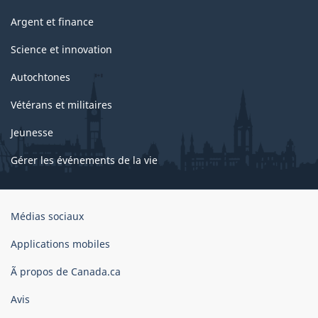
Argent et finance
Science et innovation
Autochtones
Vétérans et militaires
Jeunesse
Gérer les événements de la vie
Organisation
Médias sociaux
du
gouvernement
Applications mobiles
du
Ã propos de Canada.ca
Canada
Avis