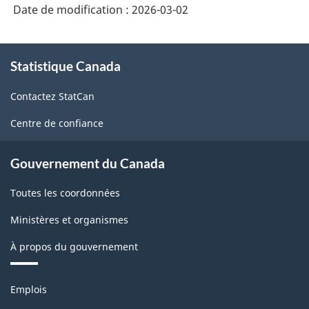
Date de modification :
2026-03-02
À
Statistique Canada
propos
de
Contactez StatCan
ce
site
Centre de confiance
Gouvernement du Canada
Toutes les coordonnées
Ministères et organismes
À propos du gouvernement
Thèmes
Emplois
et