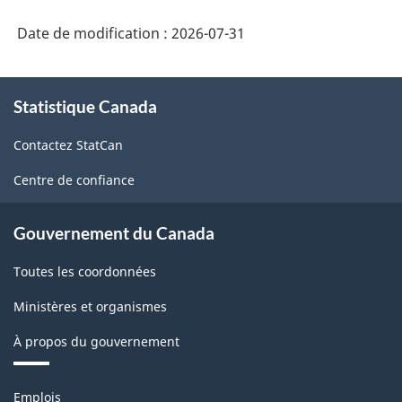
Date de modification :
2026-07-31
À
Statistique Canada
propos
de
Contactez StatCan
ce
site
Centre de confiance
Gouvernement du Canada
Toutes les coordonnées
Ministères et organismes
À propos du gouvernement
Thèmes
Emplois