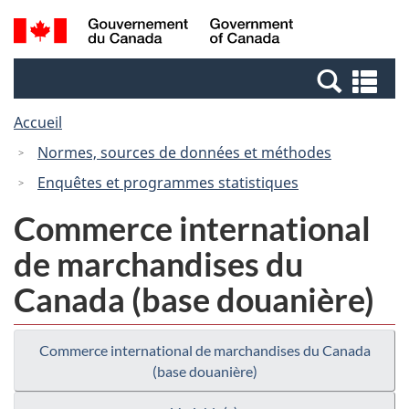
Passer
Passer
Recherche
/
au
à
et
Government
contenu
la
menus
of
Re
principal
version
Canada
et
HTML
Accueil
me
simplifiée
Normes, sources de données et méthodes
Enquêtes et programmes statistiques
Commerce international
de marchandises du
Canada (base douanière)
Commerce international de marchandises du Canada
(base douanière)