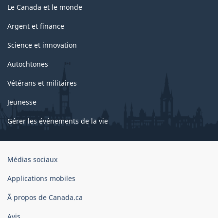
Le Canada et le monde
Argent et finance
Science et innovation
Autochtones
Vétérans et militaires
Jeunesse
Gérer les événements de la vie
Organisation
Médias sociaux
du
gouvernement
Applications mobiles
du
Ã propos de Canada.ca
Canada
Avis