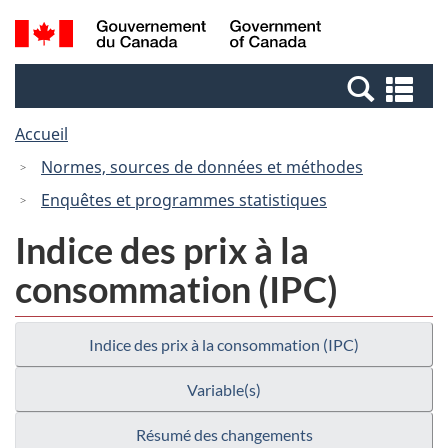
Passer
Passer
Recherche
/
au
à
et
Government
contenu
la
menus
of
Re
principal
version
Canada
et
HTML
Accueil
me
simplifiée
Normes, sources de données et méthodes
Enquêtes et programmes statistiques
Indice des prix à la
consommation (IPC)
Indice des prix à la consommation (IPC)
Variable(s)
Résumé des changements