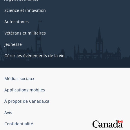
Science et innovation
Autochtones
Vétérans et militaires
Jeunesse
Gérer les événements de la vie
Organisation
Médias sociaux
du
gouvernement
Applications mobiles
du
Ã propos de Canada.ca
Canada
Avis
Confidentialité