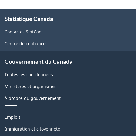
À
Statistique Canada
propos
de
Contactez StatCan
ce
site
Centre de confiance
Gouvernement du Canada
Toutes les coordonnées
Ministères et organismes
À propos du gouvernement
Thèmes
Emplois
et
sujets
Immigration et citoyenneté