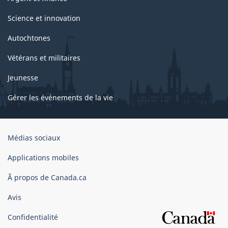
Science et innovation
Autochtones
Vétérans et militaires
Jeunesse
Gérer les événements de la vie
Organisation
Médias sociaux
du
gouvernement
Applications mobiles
du
Ã propos de Canada.ca
Canada
Avis
Confidentialité