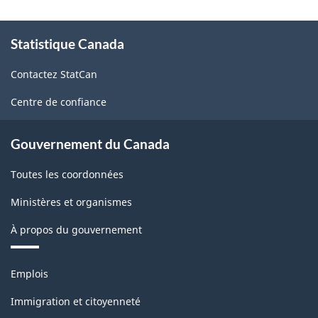
À
Statistique Canada
propos
de
Contactez StatCan
ce
site
Centre de confiance
Gouvernement du Canada
Toutes les coordonnées
Ministères et organismes
À propos du gouvernement
Thèmes
Emplois
et
sujets
Immigration et citoyenneté