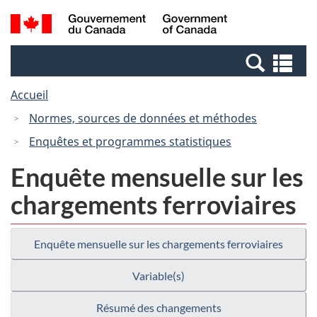
Passer
Passer
Recherche
/
au
à
et
Government
contenu
la
menus
of
Re
principal
version
Canada
et
HTML
Accueil
me
simplifiée
Normes, sources de données et méthodes
Enquêtes et programmes statistiques
Enquête mensuelle sur les
chargements ferroviaires
Enquête mensuelle sur les chargements ferroviaires
Variable(s)
Résumé des changements