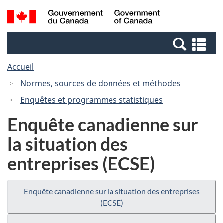
Passer
Passer
Recherche
/
au
à
et
Government
contenu
la
menus
of
Re
principal
version
Canada
et
HTML
Accueil
me
simplifiée
Normes, sources de données et méthodes
Enquêtes et programmes statistiques
Enquête canadienne sur
la situation des
entreprises (ECSE)
Enquête canadienne sur la situation des entreprises
(ECSE)