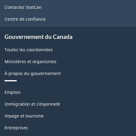
de
Contactez StatCan
ce
site
Centre de confiance
Gouvernement du Canada
Toutes les coordonnées
Ministères et organismes
À propos du gouvernement
Thèmes
Emplois
et
sujets
Immigration et citoyenneté
Voyage et tourisme
Entreprises