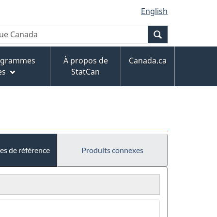
English
Recherche
rogrammes
À propos de
Canada.ca
es
StatCan
es de référence
Produits connexes