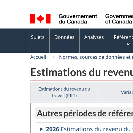
Sélection
de
la
langue
Menus
Sujets
Données
Analyses
Référen
des
sujets
Accueil
Normes, sources de données et
Estimations du revenu
Estimations du revenu du
Variab
travail (ERT)
Autres périodes de référe