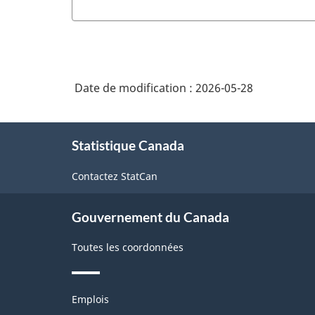
Date de modification :
2026-05-28
À
Statistique Canada
propos
de
Contactez StatCan
ce
site
Gouvernement du Canada
Toutes les coordonnées
Thèmes
Emplois
et