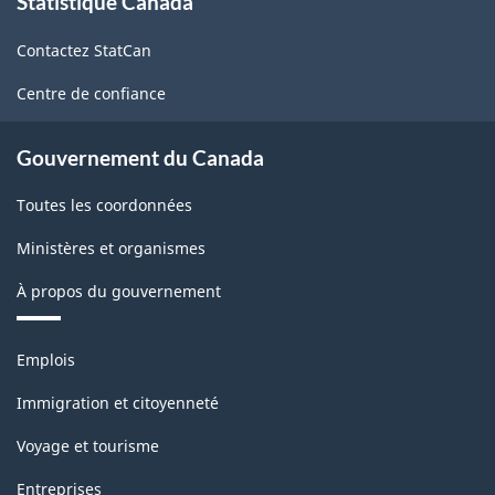
Statistique Canada
propos
de
Contactez StatCan
ce
site
Centre de confiance
Gouvernement du Canada
Toutes les coordonnées
Ministères et organismes
À propos du gouvernement
Thèmes
Emplois
et
sujets
Immigration et citoyenneté
Voyage et tourisme
Entreprises