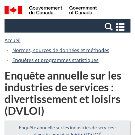
Passer
Passer
Recherche
/
au
à
et
Government
contenu
la
menus
of
Re
principal
version
Canada
et
HTML
Accueil
me
simplifiée
Normes, sources de données et méthodes
Enquêtes et programmes statistiques
Enquête annuelle sur les
industries de services :
divertissement et loisirs
(DVLOI)
Enquête annuelle sur les industries de services :
divertissement et loisirs (DVLOI)