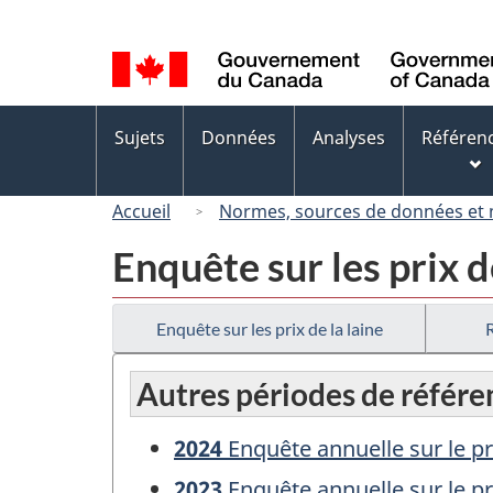
Sélection
de
la
langue
Menus
Sujets
Données
Analyses
Référen
des
sujets
Accueil
Normes, sources de données et
Enquête sur les prix d
Enquête sur les prix de la laine
Autres périodes de référe
2024
Enquête annuelle sur le pri
2023
Enquête annuelle sur le pri