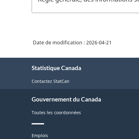
Date de modification :
2026-04-21
À
Statistique Canada
propos
de
Contactez StatCan
ce
site
Gouvernement du Canada
Toutes les coordonnées
Thèmes
Emplois