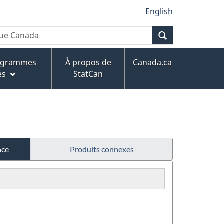
English
Recherche
rogrammes
À propos de
Canada.ca
es
StatCan
nce
Produits connexes