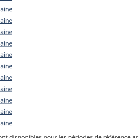
laine
laine
laine
laine
laine
laine
laine
laine
laine
laine
laine
ont disponibles pour les périodes de référence