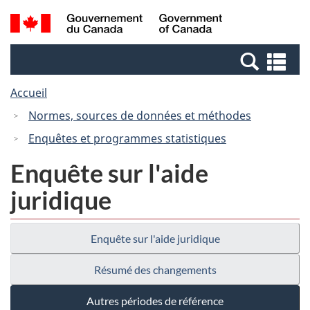
Passer
Passer
Recherche
/
au
à
et
Government
contenu
la
menus
of
Re
principal
version
Canada
et
HTML
Accueil
me
simplifiée
Normes, sources de données et méthodes
Enquêtes et programmes statistiques
Enquête sur l'aide
juridique
Enquête sur l'aide juridique
Résumé des changements
Autres périodes de référence