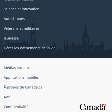
Science et innovation
Autochtones
Vétérans et militaires
Jeunesse
Gérer les événements de la vie
Organisation
Médias sociaux
du
gouvernement
Applications mobiles
du
Ã propos de Canada.ca
Canada
Avis
Confidentialité