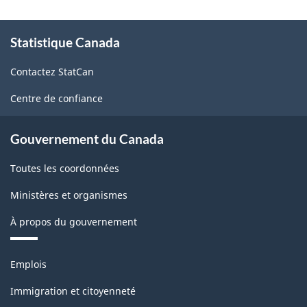
À
Statistique Canada
propos
de
Contactez StatCan
ce
site
Centre de confiance
Gouvernement du Canada
Toutes les coordonnées
Ministères et organismes
À propos du gouvernement
Thèmes
Emplois
et
sujets
Immigration et citoyenneté