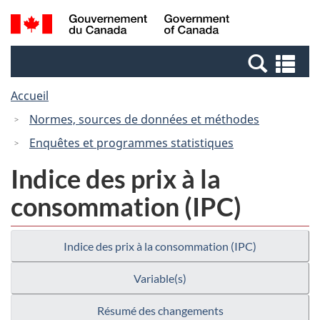
Passer
Passer
Recherche
/
au
à
et
Government
contenu
la
menus
of
Re
principal
version
Canada
et
HTML
Accueil
me
simplifiée
Normes, sources de données et méthodes
Enquêtes et programmes statistiques
Indice des prix à la
consommation (IPC)
Indice des prix à la consommation (IPC)
Variable(s)
Résumé des changements