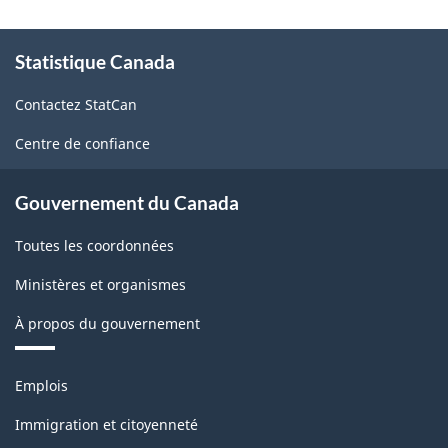
À
Statistique Canada
propos
de
Contactez StatCan
ce
site
Centre de confiance
Gouvernement du Canada
Toutes les coordonnées
Ministères et organismes
À propos du gouvernement
Thèmes
Emplois
et
sujets
Immigration et citoyenneté