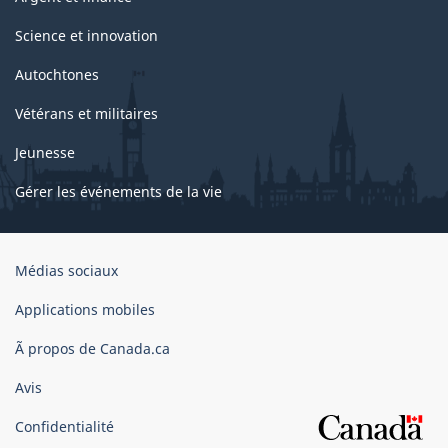
Science et innovation
Autochtones
Vétérans et militaires
Jeunesse
Gérer les événements de la vie
Organisation
Médias sociaux
du
gouvernement
Applications mobiles
du
Ã propos de Canada.ca
Canada
Avis
Confidentialité