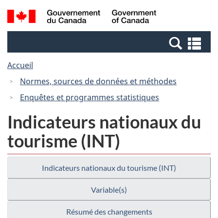
Passer
Passer
Recherche
/
au
à
et
Government
contenu
la
menus
of
Re
principal
version
Canada
et
HTML
Accueil
me
simplifiée
Normes, sources de données et méthodes
Enquêtes et programmes statistiques
Indicateurs nationaux du
tourisme (INT)
Indicateurs nationaux du tourisme (INT)
Variable(s)
Résumé des changements