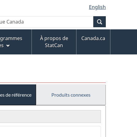
English
Recherche
rogrammes
À propos de
Canada.ca
es
StatCan
es de référence
Produits connexes