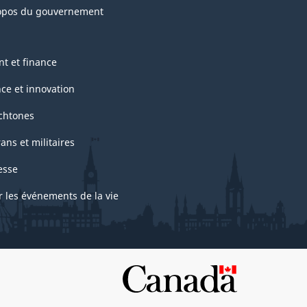
opos du gouvernement
nt et finance
nce et innovation
chtones
ans et militaires
esse
r les événements de la vie