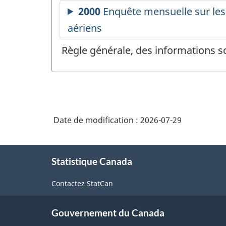
Règle générale, des informations s
Date de modification :
2026-07-29
À
Statistique Canada
propos
de
Contactez StatCan
ce
site
Gouvernement du Canada