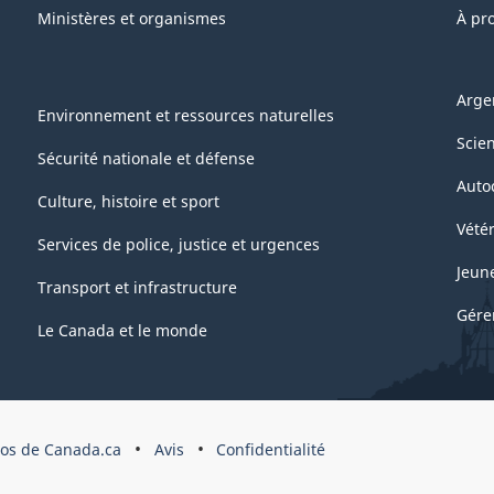
Ministères et organismes
À pr
Arge
Environnement et ressources naturelles
Scie
Sécurité nationale et défense
Auto
Culture, histoire et sport
Vétér
Services de police, justice et urgences
Jeun
Transport et infrastructure
Gére
Le Canada et le monde
pos de Canada.ca
Avis
Confidentialité