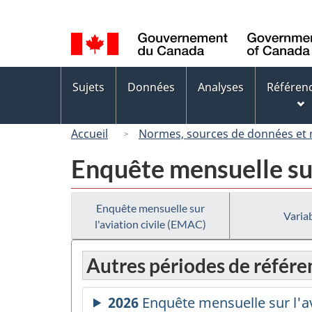
Sélection
de
la
langue
Menus
Sujets
Données
Analyses
Référen
des
sujets
Accueil
Normes, sources de données et
Enquête mensuelle sur
Enquête mensuelle sur
Variab
l'aviation civile (EMAC)
Autres périodes de référe