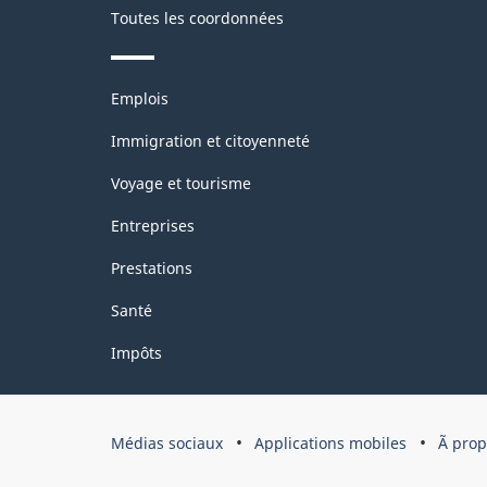
Toutes les coordonnées
Thèmes
Emplois
et
sujets
Immigration et citoyenneté
Voyage et tourisme
Entreprises
Prestations
Santé
Impôts
Organisation
Médias sociaux
Applications mobiles
Ã pro
du
gouvernement