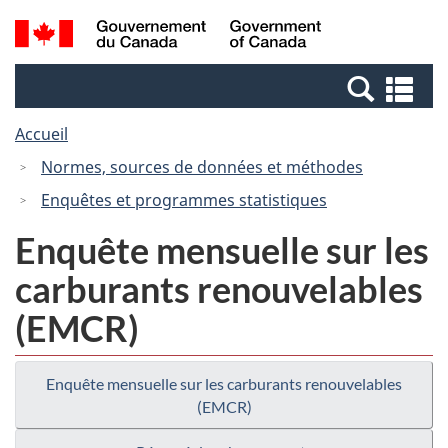
Passer
Passer
Recherche
/
au
à
et
Government
contenu
la
menus
of
Re
principal
version
Canada
et
HTML
Accueil
me
simplifiée
Normes, sources de données et méthodes
Enquêtes et programmes statistiques
Enquête mensuelle sur les
carburants renouvelables
(EMCR)
Enquête mensuelle sur les carburants renouvelables
(EMCR)