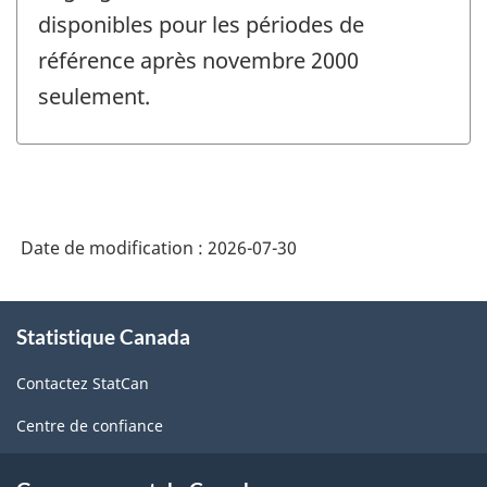
disponibles pour les périodes de
référence après novembre 2000
seulement.
Date de modification :
2026-07-30
À
Statistique Canada
propos
de
Contactez StatCan
ce
site
Centre de confiance