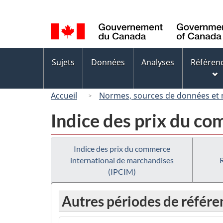
Sélection
de
la
langue
Menus
Sujets
Données
Analyses
Référen
des
sujets
Accueil
Normes, sources de données et
Indice des prix du c
Indice des prix du commerce
international de marchandises
(IPCIM)
Autres périodes de référe