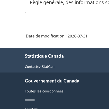
Règle générale, des informations s
Date de modification :
2026-07-31
À
Statistique Canada
propos
de
Contactez StatCan
ce
site
Gouvernement du Canada
Toutes les coordonnées
Thèmes