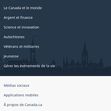
Le Canada et le monde
Argent et finance
Science et innovation
Autochtones
Vétérans et militaires
Jeunesse
Gérer les événements de la vie
Organisation
Médias sociaux
du
gouvernement
Applications mobiles
du
Ã propos de Canada.ca
Canada