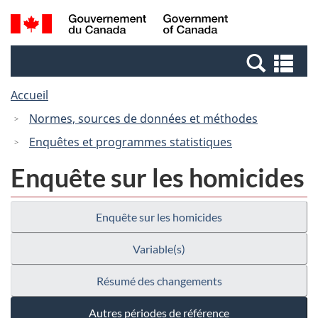
Passer
Passer
Recherche
/
au
à
et
Government
contenu
la
menus
of
Re
principal
version
Canada
et
HTML
Accueil
me
simplifiée
Normes, sources de données et méthodes
Enquêtes et programmes statistiques
Enquête sur les homicides
Enquête sur les homicides
Variable(s)
Résumé des changements
Autres périodes de référence