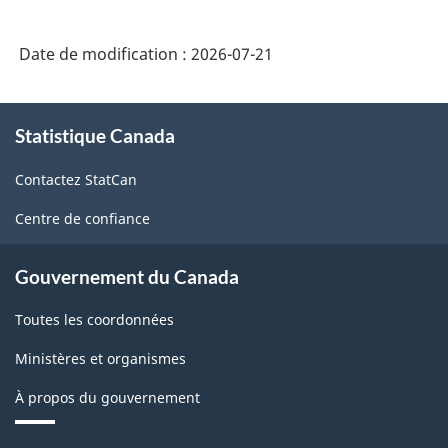
Date de modification :
2026-07-21
À
Statistique Canada
propos
de
Contactez StatCan
ce
site
Centre de confiance
Gouvernement du Canada
Toutes les coordonnées
Ministères et organismes
À propos du gouvernement