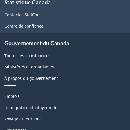
Statistique Canada
propos
de
Contactez StatCan
ce
site
Centre de confiance
Gouvernement du Canada
Toutes les coordonnées
Ministères et organismes
À propos du gouvernement
Thèmes
Emplois
et
sujets
Immigration et citoyenneté
Voyage et tourisme