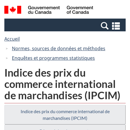
Passer
Passer
Recherche
/
au
à
et
Government
contenu
la
menus
of
Re
principal
version
Canada
et
HTML
Accueil
me
simplifiée
Normes, sources de données et méthodes
Enquêtes et programmes statistiques
Indice des prix du
commerce international
de marchandises (IPCIM)
Indice des prix du commerce international de
marchandises (IPCIM)