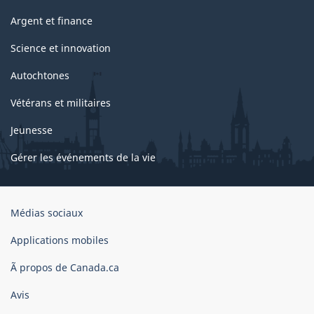
Argent et finance
Science et innovation
Autochtones
Vétérans et militaires
Jeunesse
Gérer les événements de la vie
Organisation
Médias sociaux
du
gouvernement
Applications mobiles
du
Ã propos de Canada.ca
Canada
Avis