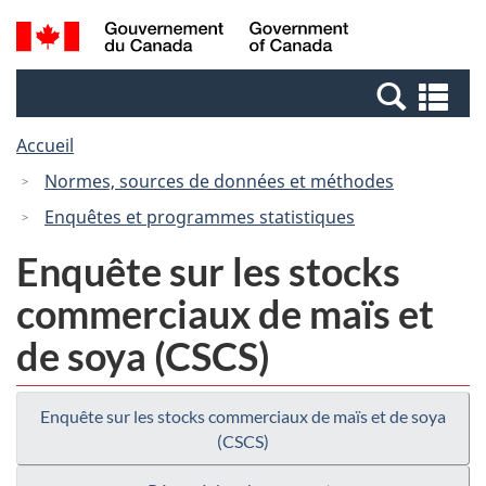
Passer
Passer
Recherche
/
au
à
et
Government
contenu
la
menus
of
Re
principal
version
Canada
et
HTML
Accueil
me
simplifiée
Normes, sources de données et méthodes
Enquêtes et programmes statistiques
Enquête sur les stocks
commerciaux de maïs et
de soya (CSCS)
Enquête sur les stocks commerciaux de maïs et de soya
(CSCS)