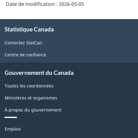
Date de modification :
2026-05-05
À
Statistique Canada
propos
de
Contactez StatCan
ce
site
Centre de confiance
Gouvernement du Canada
Toutes les coordonnées
Ministères et organismes
À propos du gouvernement
Thèmes
Emplois
et