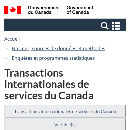
Passer
Passer
Recherche
/
au
à
et
Government
contenu
la
menus
of
Re
principal
version
Canada
et
HTML
Accueil
me
simplifiée
Normes, sources de données et méthodes
Enquêtes et programmes statistiques
Transactions
internationales de
services du Canada
Transactions internationales de services du Canada
Variable(s)