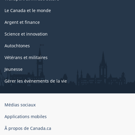
Le Canada et le monde
Argent et finance
Science et innovation
Autochtones
Vétérans et militaires
Jeunesse
Gérer les événements de la vie
Organisation
Médias sociaux
du
gouvernement
Applications mobiles
du
Ã propos de Canada.ca
Canada