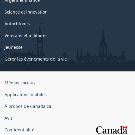
Argent et finance
Science et innovation
Autochtones
Vétérans et militaires
Jeunesse
Gérer les événements de la vie
Organisation
Médias sociaux
du
gouvernement
Applications mobiles
du
Ã propos de Canada.ca
Canada
Avis
Confidentialité