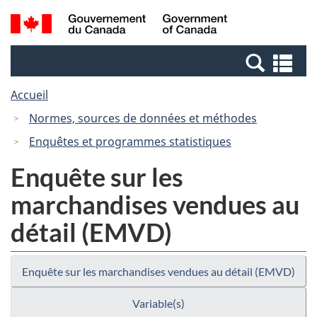
Passer
Passer
Recherche
/
au
à
et
Government
contenu
la
menus
of
Re
principal
version
Canada
et
HTML
Accueil
me
simplifiée
Normes, sources de données et méthodes
Enquêtes et programmes statistiques
Enquête sur les
marchandises vendues au
détail (EMVD)
Enquête sur les marchandises vendues au détail (EMVD)
Variable(s)