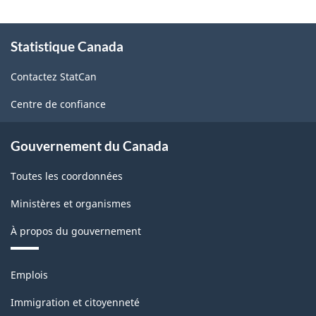
À
Statistique Canada
propos
de
Contactez StatCan
ce
site
Centre de confiance
Gouvernement du Canada
Toutes les coordonnées
Ministères et organismes
À propos du gouvernement
Thèmes
Emplois
et
sujets
Immigration et citoyenneté