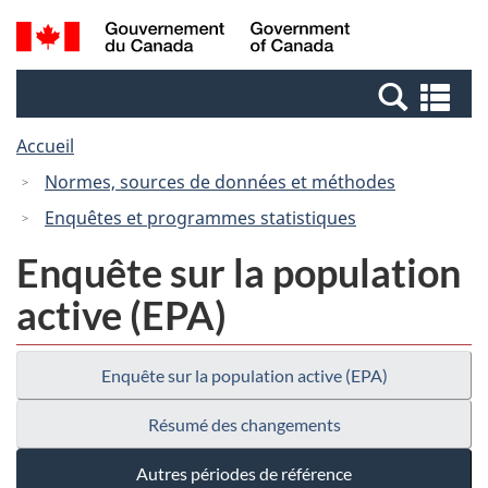
Passer
Passer
Recherche
/
au
à
et
Government
contenu
la
menus
of
Re
principal
version
Canada
et
HTML
Accueil
me
simplifiée
Normes, sources de données et méthodes
Enquêtes et programmes statistiques
Enquête sur la population
active (EPA)
Enquête sur la population active (EPA)
Résumé des changements
Autres périodes de référence