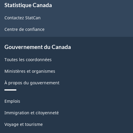
Statistique Canada
propos
de
Contactez StatCan
ce
site
Centre de confiance
Gouvernement du Canada
Toutes les coordonnées
Ministères et organismes
À propos du gouvernement
Thèmes
Emplois
et
sujets
Immigration et citoyenneté
Voyage et tourisme