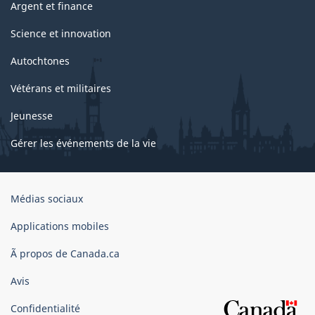
Argent et finance
Science et innovation
Autochtones
Vétérans et militaires
Jeunesse
Gérer les événements de la vie
Organisation
Médias sociaux
du
gouvernement
Applications mobiles
du
Ã propos de Canada.ca
Canada
Avis
Confidentialité