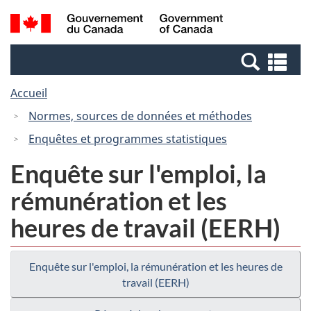
Passer
Passer
Recherche
/
au
à
et
Government
contenu
la
menus
of
Re
principal
version
Canada
et
HTML
Accueil
me
simplifiée
Normes, sources de données et méthodes
Enquêtes et programmes statistiques
Enquête sur l'emploi, la
rémunération et les
heures de travail (EERH)
Enquête sur l'emploi, la rémunération et les heures de
travail (EERH)