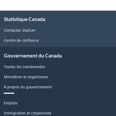
À
Statistique Canada
propos
de
Contactez StatCan
ce
site
Centre de confiance
Gouvernement du Canada
Toutes les coordonnées
Ministères et organismes
À propos du gouvernement
Thèmes
Emplois
et
sujets
Immigration et citoyenneté