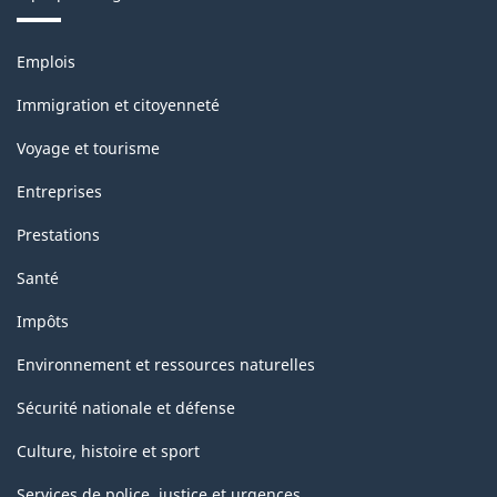
Thèmes
Emplois
et
sujets
Immigration et citoyenneté
Voyage et tourisme
Entreprises
Prestations
Santé
Impôts
Environnement et ressources naturelles
Sécurité nationale et défense
Culture, histoire et sport
Services de police, justice et urgences