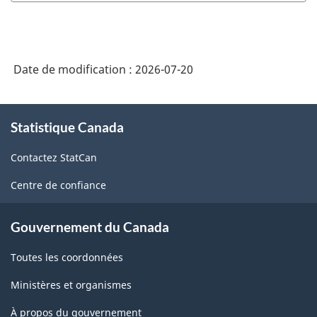
Date de modification :
2026-07-20
À
Statistique Canada
propos
de
Contactez StatCan
ce
site
Centre de confiance
Gouvernement du Canada
Toutes les coordonnées
Ministères et organismes
À propos du gouvernement