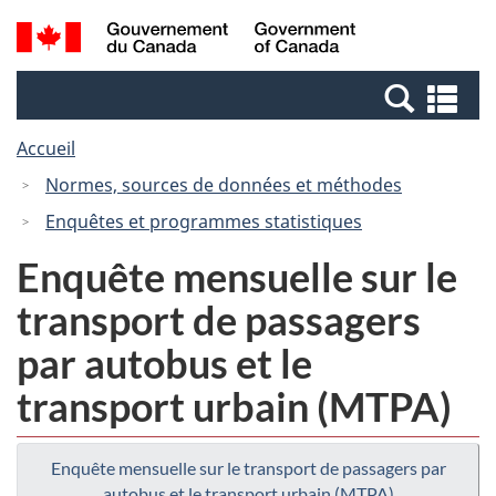
Passer
Passer
Recherche
/
au
à
et
Government
contenu
la
menus
of
Re
principal
version
Canada
et
HTML
Accueil
me
simplifiée
Normes, sources de données et méthodes
Enquêtes et programmes statistiques
Enquête mensuelle sur le
transport de passagers
par autobus et le
transport urbain (MTPA)
Enquête mensuelle sur le transport de passagers par
autobus et le transport urbain (MTPA)