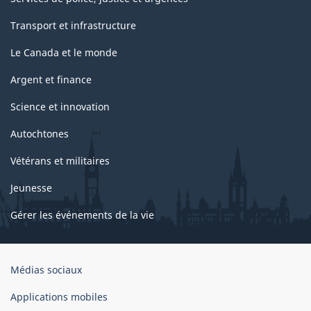
Transport et infrastructure
Le Canada et le monde
Argent et finance
Science et innovation
Autochtones
Vétérans et militaires
Jeunesse
Gérer les événements de la vie
Organisation
Médias sociaux
du
gouvernement
Applications mobiles