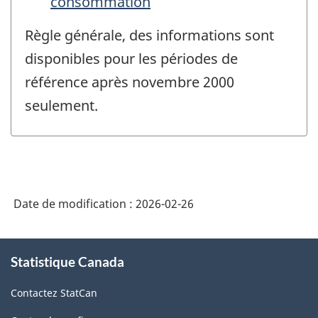
consommation
Règle générale, des informations sont
disponibles pour les périodes de
référence après novembre 2000
seulement.
Date de modification :
2026-02-26
À
Statistique Canada
propos
de
Contactez StatCan
ce
site