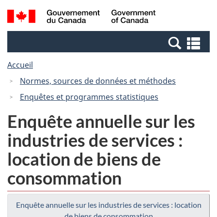
Passer
Passer
Recherche
/
au
à
et
Government
contenu
la
menus
of
Re
principal
version
Canada
et
HTML
Accueil
me
simplifiée
Normes, sources de données et méthodes
Enquêtes et programmes statistiques
Enquête annuelle sur les
industries de services :
location de biens de
consommation
Enquête annuelle sur les industries de services : location
de biens de consommation