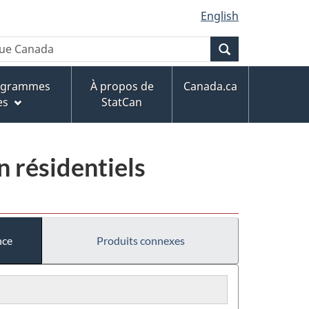
English
Recherche
rogrammes
À propos de
Canada.ca
es
StatCan
n résidentiels
nce
Produits connexes