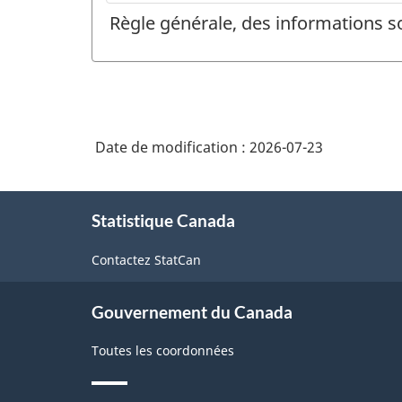
Règle générale, des informations s
Date de modification :
2026-07-23
À
Statistique Canada
propos
de
Contactez StatCan
ce
site
Gouvernement du Canada
Toutes les coordonnées