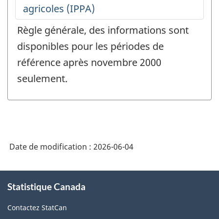
Règle générale, des informations sont
disponibles pour les périodes de
référence après novembre 2000
seulement.
Date de modification :
2026-06-04
À
Statistique Canada
propos
de
Contactez StatCan
ce