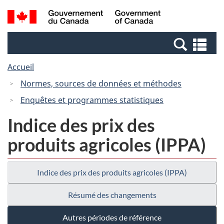
Passer
Passer
Recherche
/
au
à
et
Government
contenu
la
menus
of
Re
principal
version
Canada
et
HTML
Accueil
me
simplifiée
Normes, sources de données et méthodes
Enquêtes et programmes statistiques
Indice des prix des
produits agricoles (IPPA)
Indice des prix des produits agricoles (IPPA)
Résumé des changements
Autres périodes de référence