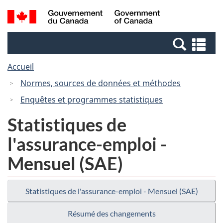
Passer
Passer
Recherche
/
au
à
et
Government
contenu
la
menus
of
Re
principal
version
Canada
et
HTML
Accueil
me
simplifiée
Normes, sources de données et méthodes
Enquêtes et programmes statistiques
Statistiques de
l'assurance-emploi -
Mensuel (SAE)
Statistiques de l'assurance-emploi - Mensuel (SAE)
Résumé des changements