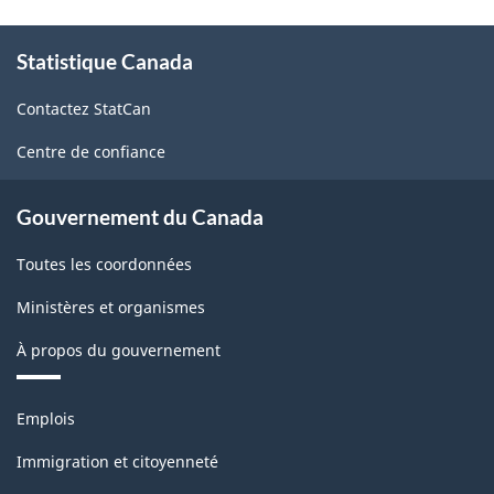
À
Statistique Canada
propos
de
Contactez StatCan
ce
site
Centre de confiance
Gouvernement du Canada
Toutes les coordonnées
Ministères et organismes
À propos du gouvernement
Thèmes
Emplois
et
sujets
Immigration et citoyenneté