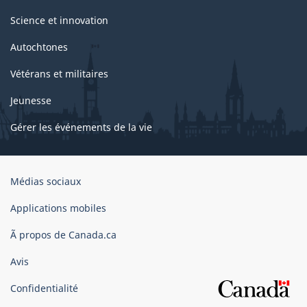
Science et innovation
Autochtones
Vétérans et militaires
Jeunesse
Gérer les événements de la vie
Organisation
Médias sociaux
du
gouvernement
Applications mobiles
du
Ã propos de Canada.ca
Canada
Avis
Confidentialité