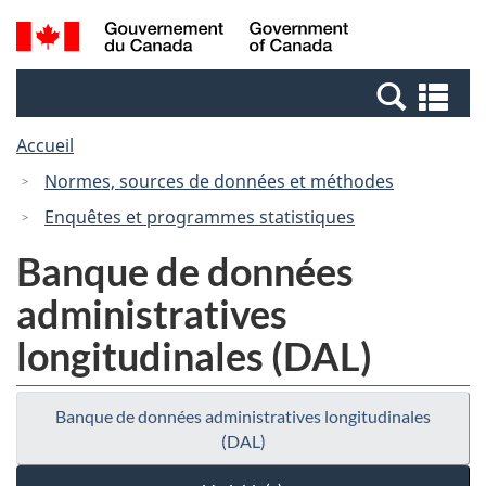
Passer
Passer
Recherche
/
au
à
et
Government
contenu
la
menus
of
Re
principal
version
Canada
et
HTML
Accueil
me
simplifiée
Normes, sources de données et méthodes
Enquêtes et programmes statistiques
Banque de données
administratives
longitudinales (DAL)
Banque de données administratives longitudinales
(DAL)