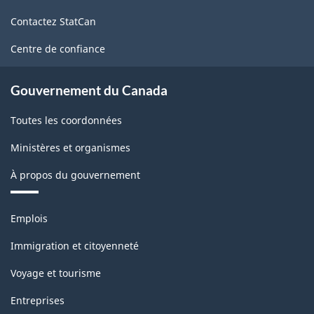
de
Contactez StatCan
ce
site
Centre de confiance
Gouvernement du Canada
Toutes les coordonnées
Ministères et organismes
À propos du gouvernement
Thèmes
Emplois
et
sujets
Immigration et citoyenneté
Voyage et tourisme
Entreprises