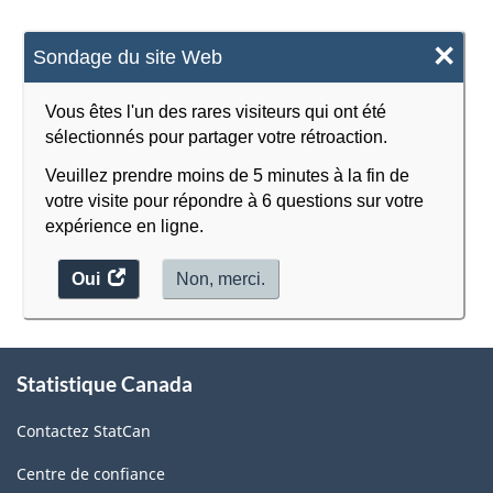
×
Sondage du site Web
Vous êtes l'un des rares visiteurs qui ont été
sélectionnés pour partager votre rétroaction.
Veuillez prendre moins de 5 minutes à la fin de
votre visite pour répondre à 6 questions sur votre
expérience en ligne.
Oui
accéder
Non, merci.
au
sondage.
À
Statistique Canada
propos
de
Contactez StatCan
ce
site
Centre de confiance