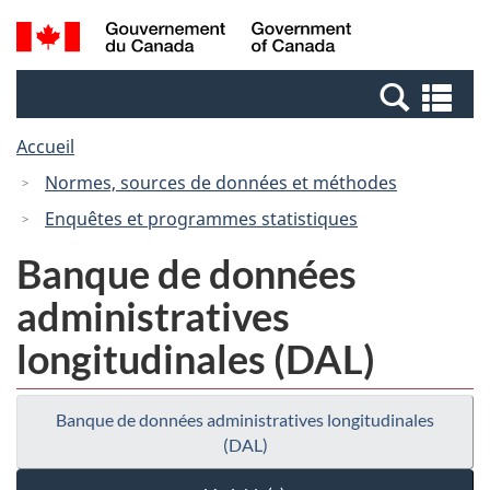
Passer
Passer
Passer
Recherche
/
au
au
à
et
Government
Gestionnaire
contenu
la
menus
of
Re
des
principal
version
Canada
et
Invitations
HTML
Accueil
me
simplifiée
Normes, sources de données et méthodes
Enquêtes et programmes statistiques
Banque de données
administratives
longitudinales (DAL)
Banque de données administratives longitudinales
(DAL)