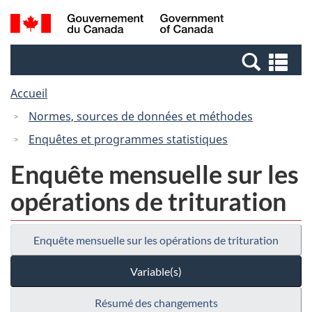
Passer
Passer
Recherche
/
au
à
et
Government
contenu
la
menus
of
Re
principal
version
Canada
et
HTML
Accueil
me
simplifiée
Normes, sources de données et méthodes
Enquêtes et programmes statistiques
Enquête mensuelle sur les
opérations de trituration
Enquête mensuelle sur les opérations de trituration
Variable(s)
Résumé des changements