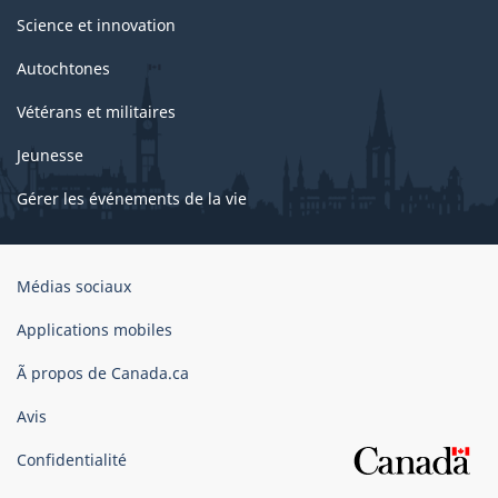
Science et innovation
Autochtones
Vétérans et militaires
Jeunesse
Gérer les événements de la vie
Organisation
Médias sociaux
du
gouvernement
Applications mobiles
du
Ã propos de Canada.ca
Canada
Avis
Confidentialité