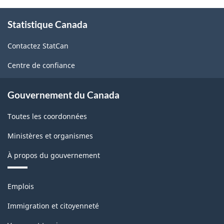
À
Statistique Canada
propos
de
Contactez StatCan
ce
site
Centre de confiance
Gouvernement du Canada
Toutes les coordonnées
Ministères et organismes
À propos du gouvernement
Thèmes
Emplois
et
sujets
Immigration et citoyenneté