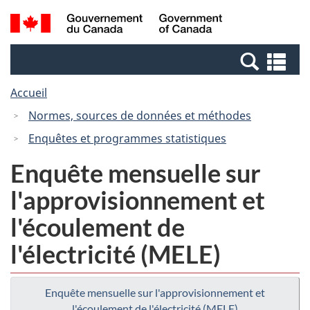
Passer
Passer
Recherche
/
au
à
et
Government
contenu
la
menus
of
Re
principal
version
Canada
et
HTML
Accueil
me
simplifiée
Normes, sources de données et méthodes
Enquêtes et programmes statistiques
Enquête mensuelle sur
l'approvisionnement et
l'écoulement de
l'électricité (MELE)
Enquête mensuelle sur l'approvisionnement et
l'écoulement de l'électricité (MELE)