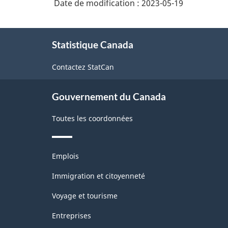
Date de modification :
2023-05-19
À
Statistique Canada
propos
de
Contactez StatCan
ce
site
Gouvernement du Canada
Toutes les coordonnées
Thèmes
Emplois
et
sujets
Immigration et citoyenneté
Voyage et tourisme
Entreprises