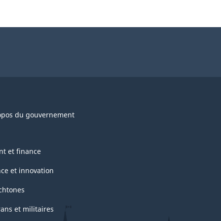
opos du gouvernement
nt et finance
nce et innovation
chtones
ans et militaires