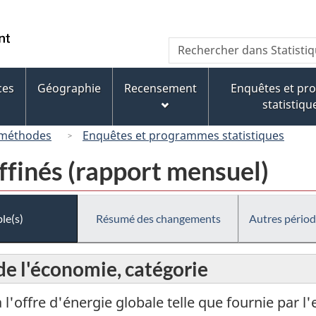
Passer
Passer
Passer
au
à
à
/
Recherche
Rechercher
contenu
« À
la
Government
dans
principal
propos
version
of
Statistique
de
HTML
ces
Géographie
Recensement
Enquêtes et p
Canada
Canada
ce
simplifiée
statistiqu
site »
 méthodes
Enquêtes et programmes statistiques
affinés (rapport mensuel)
le(s)
Résumé des changements
Autres périod
 de l'économie, catégorie
à l'offre d'énergie globale telle que fournie par l'