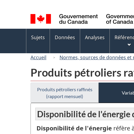
Sélection
de
la
langue
Menus
Sujets
Données
Analyses
Référen
des
sujets
Accueil
Normes, sources de données et
Produits pétroliers r
Produits pétroliers raffinés
Variab
(rapport mensuel)
Disponibilité de l'énergie
Disponibilité de l'énergie
réfère 