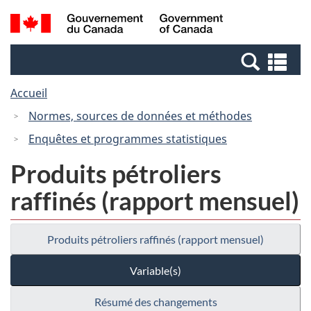
Passer
Passer
Recherche
/
au
à
et
Government
contenu
la
menus
of
Re
principal
version
Canada
et
HTML
Accueil
me
simplifiée
Normes, sources de données et méthodes
Enquêtes et programmes statistiques
Produits pétroliers
raffinés (rapport mensuel)
Produits pétroliers raffinés (rapport mensuel)
Variable(s)
Résumé des changements