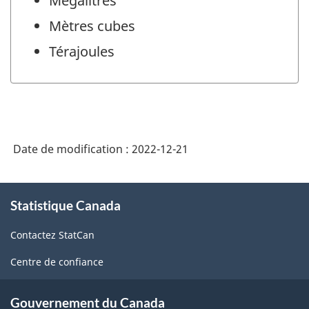
Mégalitres
Mètres cubes
Térajoules
Date de modification :
2022-12-21
À
Statistique Canada
propos
de
Contactez StatCan
ce
site
Centre de confiance
Gouvernement du Canada