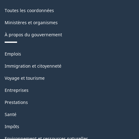
Toutes les coordonnées
Ministères et organismes
À propos du gouvernement
Thèmes
Emplois
et
sujets
Immigration et citoyenneté
Voyage et tourisme
Entreprises
Prestations
Santé
Impôts
Environnement et ressources naturelles