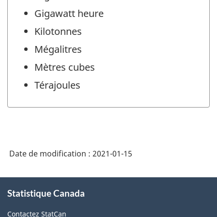
Gigawatt heure
Kilotonnes
Mégalitres
Mètres cubes
Térajoules
Date de modification :
2021-01-15
À
Statistique Canada
propos
de
Contactez StatCan