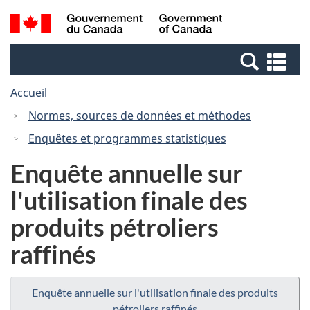
Passer
Passer
Recherche
/
au
à
et
Government
contenu
la
menus
of
Re
principal
version
Canada
et
HTML
Accueil
me
simplifiée
Normes, sources de données et méthodes
Enquêtes et programmes statistiques
Enquête annuelle sur
l'utilisation finale des
produits pétroliers
raffinés
Enquête annuelle sur l'utilisation finale des produits
pétroliers raffinés