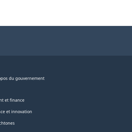
opos du gouvernement
nt et finance
nce et innovation
chtones