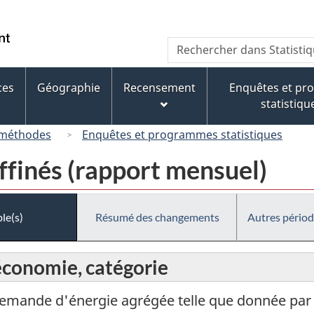
Passer
Passer
Passer
au
à
à
/
Recherche
Rechercher
contenu
« À
la
Government
dans
principal
propos
version
of
Statistique
de
HTML
ces
Géographie
Recensement
Enquêtes et p
Canada
Canada
ce
simplifiée
statistiqu
site »
 méthodes
Enquêtes et programmes statistiques
affinés (rapport mensuel)
le(s)
Résumé des changements
Autres périod
économie, catégorie
 demande d'énergie agrégée telle que donnée pa