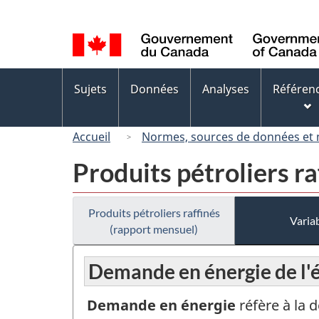
Sélection
de
la
langue
Menus
Sujets
Données
Analyses
Référen
des
sujets
Accueil
Normes, sources de données et
Produits pétroliers r
Produits pétroliers raffinés
Variab
(rapport mensuel)
Demande en énergie de l'
Demande en énergie
réfère à la