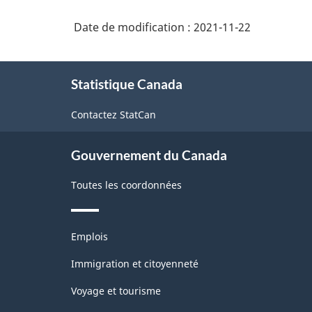
Date de modification :
2021-11-22
À
Statistique Canada
propos
de
Contactez StatCan
ce
site
Gouvernement du Canada
Toutes les coordonnées
Thèmes
Emplois
et
sujets
Immigration et citoyenneté
Voyage et tourisme