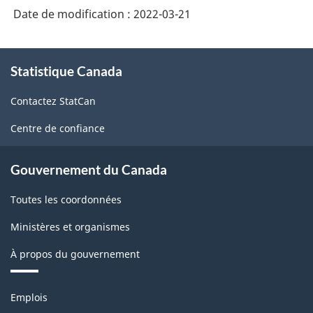
Date de modification :
2022-03-21
À
Statistique Canada
propos
de
Contactez StatCan
ce
site
Centre de confiance
Gouvernement du Canada
Toutes les coordonnées
Ministères et organismes
À propos du gouvernement
Thèmes
Emplois
et