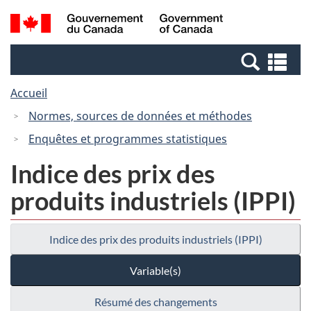
Passer
Passer
Recherche
/
au
à
et
Government
contenu
la
menus
of
Re
principal
version
Canada
et
HTML
Accueil
me
simplifiée
Normes, sources de données et méthodes
Enquêtes et programmes statistiques
Indice des prix des
produits industriels (IPPI)
Indice des prix des produits industriels (IPPI)
Variable(s)
Résumé des changements