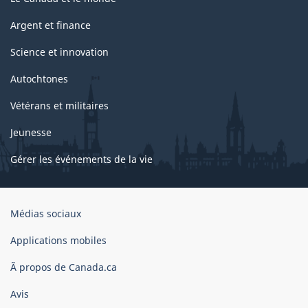
Argent et finance
Science et innovation
Autochtones
Vétérans et militaires
Jeunesse
Gérer les événements de la vie
Organisation
Médias sociaux
du
gouvernement
Applications mobiles
du
Ã propos de Canada.ca
Canada
Avis