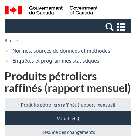
Passer
Passer
Recherche
/
au
à
et
Government
contenu
la
menus
of
Re
principal
version
Canada
et
HTML
Accueil
me
simplifiée
Normes, sources de données et méthodes
Enquêtes et programmes statistiques
Produits pétroliers
raffinés (rapport mensuel)
Produits pétroliers raffinés (rapport mensuel)
Variable(s)
Résumé des changements