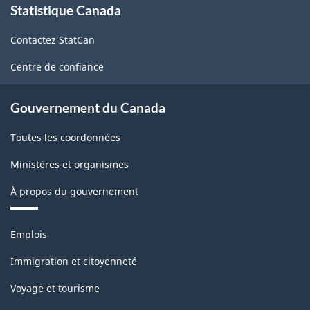
Statistique Canada
propos
de
Contactez StatCan
ce
site
Centre de confiance
Gouvernement du Canada
Toutes les coordonnées
Ministères et organismes
À propos du gouvernement
Thèmes
Emplois
et
sujets
Immigration et citoyenneté
Voyage et tourisme